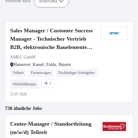
Relevanz
Sortieren nach:
Sales Manager / Customer Success
Manager - Technischer Vertrieb
B2B, elektronische Bauelemente
(m/w/d)
AMEC GmbH
Hannover, Kassel, Fulda, Bayern
Vollzeit
Firmenwagen
Nachhaltiger Arbeitgeber
5
Weiterbildungen
25.07.2026
738 ähnliche Jobs
Center-Manager / Standortleitung
(m/w/d) Teilzeit