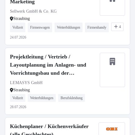
Marketing
Sellwerk GmbH & Co. KG
Straubing
4
Vollzeit
Firmenwagen
Weiterbildungen
Firmenhandy
24.07.2026
Projektleitung / Vertrieb /
Layoutplanung im Anlagen- und
Vorrichtungsbau und der
Automatisierungstechnik (m/w/d)
LEMASYS GmbH
Straubing
Vollzeit
Weiterbildungen
Berufskleidung
28.07.2026
Küchenplaner / Küchenverkäufer
(alle Geschlechter)