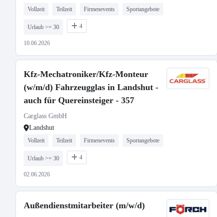
Vollzeit
Teilzeit
Firmenevents
Sportangebote
4
Urlaub >= 30
10.06.2026
Kfz-Mechatroniker/Kfz-Monteur
(w/m/d) Fahrzeugglas in Landshut -
auch für Quereinsteiger - 357
Carglass GmbH
Landshut
Vollzeit
Teilzeit
Firmenevents
Sportangebote
4
Urlaub >= 30
02.06.2026
Außendienstmitarbeiter (m/w/d)