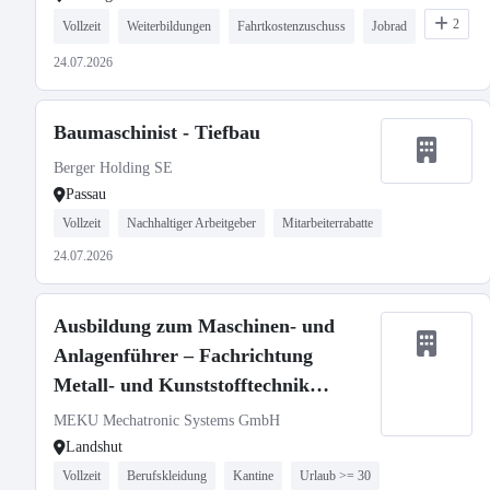
2
Vollzeit
Weiterbildungen
Fahrtkostenzuschuss
Jobrad
24.07.2026
Baumaschinist - Tiefbau
Berger Holding SE
Passau
Vollzeit
Nachhaltiger Arbeitgeber
Mitarbeiterrabatte
24.07.2026
Ausbildung zum Maschinen- und
Anlagenführer – Fachrichtung
Metall- und Kunststofftechnik
(m/w/d) zum 01.09.2025
MEKU Mechatronic Systems GmbH
Landshut
Vollzeit
Berufskleidung
Kantine
Urlaub >= 30