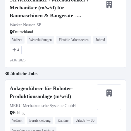
Mechaniker (m/w/d) für
Baumaschinen & Baugeräte -
stationär oder mobil
Wacker Neuson SE
Deutschland
Vollzeit
Weiterbildungen
Flexible Arbeitszeiten
Jobrad
4
24.07.2026
30 ähnliche Jobs
Anlagenführer für Roboter-
Produktionsanlage (m/w/d)
MEKU Mechatronische Systeme GmbH
Eching
Vollzeit
Berufskleidung
Kantine
Urlaub >= 30
Vermögenswirksame Leistung