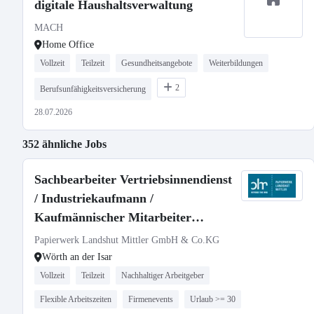
digitale Haushaltsverwaltung
MACH
Home Office
Vollzeit
Teilzeit
Gesundheitsangebote
Weiterbildungen
2
Berufsunfähigkeitsversicherung
28.07.2026
352 ähnliche Jobs
Sachbearbeiter Vertriebsinnendienst
/ Industriekaufmann /
Kaufmännischer Mitarbeiter
(m/w/d)
Papierwerk Landshut Mittler GmbH & Co.KG
Wörth an der Isar
Vollzeit
Teilzeit
Nachhaltiger Arbeitgeber
Flexible Arbeitszeiten
Firmenevents
Urlaub >= 30