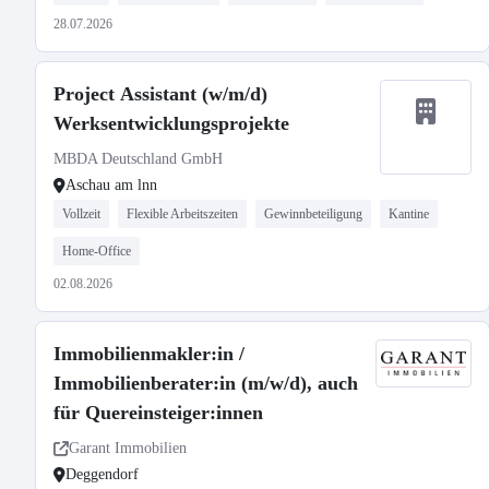
28.07.2026
Project Assistant (w/m/d)
Werksentwicklungsprojekte
MBDA Deutschland GmbH
Aschau am lnn
Vollzeit
Flexible Arbeitszeiten
Gewinnbeteiligung
Kantine
Home-Office
02.08.2026
Immobilienmakler:in /
Immobilienberater:in (m/w/d), auch
für Quereinsteiger:innen
Garant Immobilien
Deggendorf