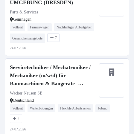
UMGEBUNG (DRESDEN)
Parts & Services
Genshagen
Vollzeit
Firmenwagen
Nachhaltiger Arbeitgeber
7
Gesundheitsangebote
24.07.2026
Servicetechniker / Mechatroniker /
Mechaniker (m/w/d) für
Baumaschinen & Baugeräte -
stationär oder mobil
Wacker Neuson SE
Deutschland
Vollzeit
Weiterbildungen
Flexible Arbeitszeiten
Jobrad
4
24.07.2026