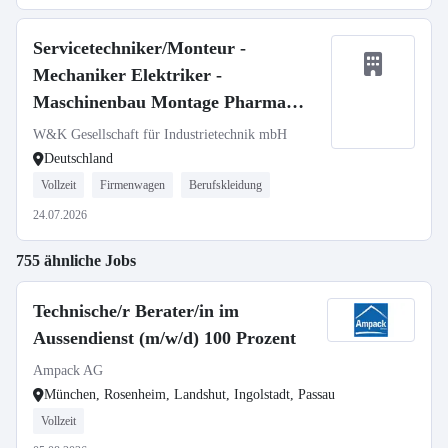
Servicetechniker/Monteur -
Mechaniker Elektriker -
Maschinenbau Montage Pharma
Medizintechnik (m/w/d)
W&K Gesellschaft für Industrietechnik mbH
Deutschland
Vollzeit
Firmenwagen
Berufskleidung
24.07.2026
755 ähnliche Jobs
Technische/r Berater/in im
Aussendienst (m/w/d) 100 Prozent
Ampack AG
München, Rosenheim, Landshut, Ingolstadt, Passau
Vollzeit