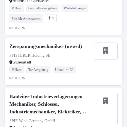
Hohenstein Oberstetten
Vollzeit
Gesundheitsangebote
Weiterbildungen
9
Flexible Arbeitszeiten
02.08.2026
Zerspanungsmechaniker (m/w/d)
PFISTERER Holding SE
Gussenstadt
Vollzeit
Tarifvergütung
Urlaub >= 30
02.08.2026
Bauleiter Industrieverlagerungen -
Mechaniker, Schlosser,
Industriemechaniker, Elektriker,
Techniker m/w/d
SPIE Wind Germany GmbH