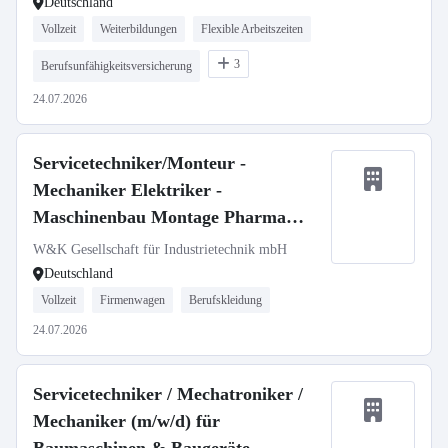
Deutschland
Vollzeit
Weiterbildungen
Flexible Arbeitszeiten
3
Berufsunfähigkeitsversicherung
24.07.2026
Servicetechniker/Monteur -
Mechaniker Elektriker -
Maschinenbau Montage Pharma
Medizintechnik (m/w/d)
W&K Gesellschaft für Industrietechnik mbH
Deutschland
Vollzeit
Firmenwagen
Berufskleidung
24.07.2026
Servicetechniker / Mechatroniker /
Mechaniker (m/w/d) für