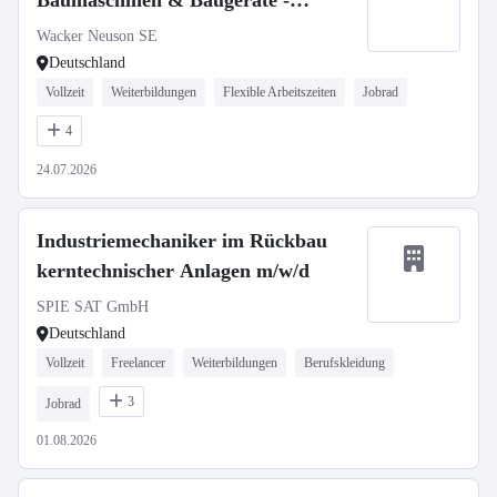
Baumaschinen & Baugeräte -
stationär oder mobil
Wacker Neuson SE
Deutschland
Vollzeit
Weiterbildungen
Flexible Arbeitszeiten
Jobrad
4
24.07.2026
Industriemechaniker im Rückbau
kerntechnischer Anlagen m/w/d
SPIE SAT GmbH
Deutschland
Vollzeit
Freelancer
Weiterbildungen
Berufskleidung
3
Jobrad
01.08.2026